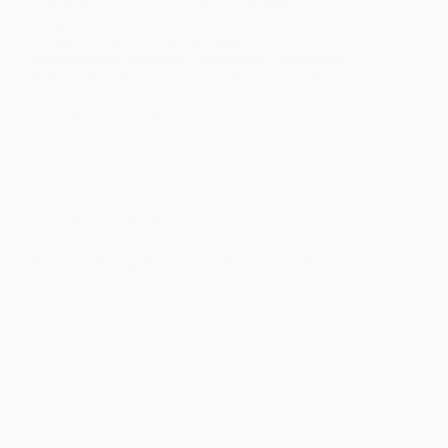
apakah Berbanding Lurus dengan keberhasilan
pengentasan kemiskinan? Apakah ekonomi
Indonesia baik baik saja sehingga dapat
meningkatkan perolehan Fundraising? Bagaimana
lembaga filantropi dapat sustain dengan Fundraising
yang lebih optimal ?…
IFI
17/11/2023
IFA Award 2023
Penjurian Daring IFA Award 2023 Sudah Dimulai