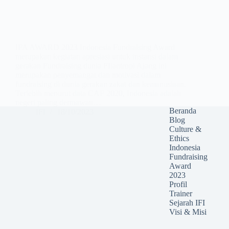
IFA AWARD 2023 Indonesia Fundraising Award
merupakan kegiatan apresiasi untuk instansi dalam
gerakan Fundraising dunia FIlantropi Ajang ini
merupakan penyemangat dan motivasi dalam
fundraising di dunia gerakan zakat dan kemanusiaan.
Terlebih menurut data CAF 2020, Indonesia adalah
negeri paling dermawan…
Beranda
IFI
18/10/2023
Blog
Culture &
Ethics
Indonesia
Fundraising
Award
2023
Profil
Trainer
Sejarah IFI
Visi & Misi