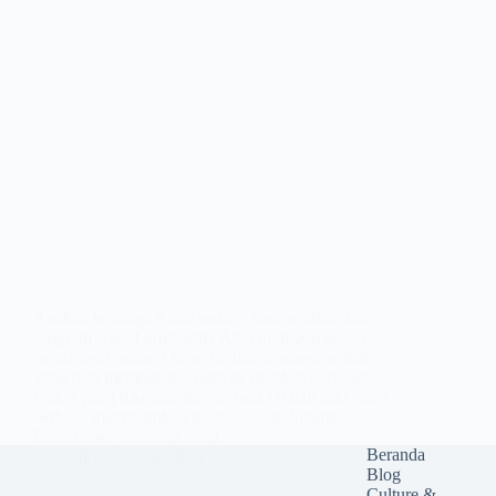
Apakah lembaga Anda sedang mengembangkan
program wakaf produktif? Atau mungkin sering
mendengar tentang keberhasilan lembaga wakaf
yang bisa membangun banyak manfaat dari aset
wakaf yang dikelola dengan baik? Salah satu yang
berhasil membuktikan hal itu adalah Sinergi
Foundation, lembaga yang…
Beranda
IFI
22/09/2025
Blog
Culture &