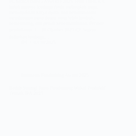
FUNDRAISING AWARD 2025 Telah DIBUKA
Inilah saatnya lembaga Anda melangkah maju,
menunjukkan karya nyata, dan bersama-sama
membangun masa depan yang lebih tumbuh,
berkembang, dan penuh kebermanfaatan. Periode
pendaftaran: 1 – 20 Oktober 2025 👉 Segera
daftarkan lembaga…
IFI
03/10/2025
Indonesia Fundraising Award 2025
Bedah Strategi Juara Fundraising Wakaf Produktif
Terbaik IFA 2025